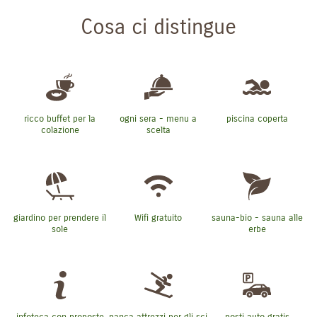
Cosa ci distingue
ricco buffet per la
ogni sera - menu a
piscina coperta
colazione
scelta
giardino per prendere il
Wifi gratuito
sauna-bio - sauna alle
sole
erbe
infoteca con proposte
panca attrezzi per gli sci
posti auto gratis