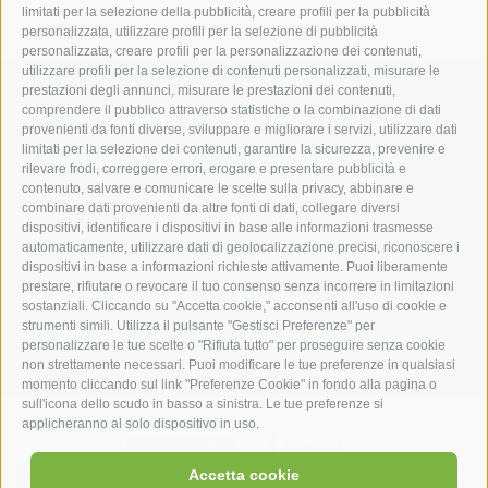
limitati per la selezione della pubblicità, creare profili per la pubblicità
personalizzata, utilizzare profili per la selezione di pubblicità
personalizzata, creare profili per la personalizzazione dei contenuti,
utilizzare profili per la selezione di contenuti personalizzati, misurare le
hotel st.anton ***s
prestazioni degli annunci, misurare le prestazioni dei contenuti,
comprendere il pubblico attraverso statistiche o la combinazione di dati
provenienti da fonti diverse, sviluppare e migliorare i servizi, utilizzare dati
hotel st.anton ***s
limitati per la selezione dei contenuti, garantire la sicurezza, prevenire e
rilevare frodi, correggere errori, erogare e presentare pubblicità e
Helmut Kompatscher
contenuto, salvare e comunicare le scelte sulla privacy, abbinare e
Via S.Antonio 7
combinare dati provenienti da altre fonti di dati, collegare diversi
dispositivi, identificare i dispositivi in base alle informazioni trasmesse
39050
Fié allo Sciliar
automaticamente, utilizzare dati di geolocalizzazione precisi, riconoscere i
Alto Adige - Dolomiti - Italia
dispositivi in base a informazioni richieste attivamente. Puoi liberamente
+39 0471 725 062
prestare, rifiutare o revocare il tuo consenso senza incorrere in limitazioni
sostanziali. Cliccando su "Accetta cookie," acconsenti all'uso di cookie e
info@st-anton.it
strumenti simili. Utilizza il pulsante "Gestisci Preferenze" per
personalizzare le tue scelte o "Rifiuta tutto" per proseguire senza cookie
non strettamente necessari. Puoi modificare le tue preferenze in qualsiasi
momento cliccando sul link "Preferenze Cookie" in fondo alla pagina o
sull'icona dello scudo in basso a sinistra. Le tue preferenze si
applicheranno al solo dispositivo in uso.
facebook
|
|
|
|
Accetta cookie
UID: IT02566900219
Credits
Mappa del sito
Cookie Policy