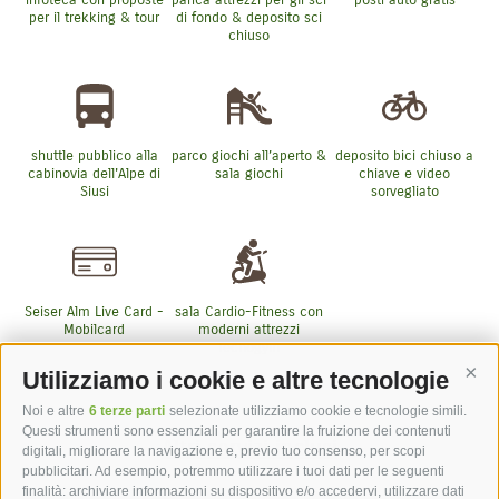
per il trekking & tour
di fondo & deposito sci
chiuso
shuttle pubblico alla
parco giochi all’aperto &
deposito bici chiuso a
cabinovia dell'Alpe di
sala giochi
chiave e video
Siusi
sorvegliato
Seiser Alm Live Card -
sala Cardio-Fitness con
Mobilcard
moderni attrezzi
Tecnogym
Utilizziamo i cookie e altre tecnologie
Cont
Noi e altre
6 terze parti
selezionate utilizziamo cookie e tecnologie simili.
Questi strumenti sono essenziali per garantire la fruizione dei contenuti
Altri servizi inclusi
digitali, migliorare la navigazione e, previo tuo consenso, per scopi
pubblicitari. Ad esempio, potremmo utilizzare i tuoi dati per le seguenti
finalità: archiviare informazioni su dispositivo e/o accedervi, utilizzare dati