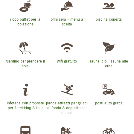
ricco buffet per la
ogni sera - menu a
piscina coperta
colazione
scelta
giardino per prendere il
Wifi gratuito
sauna-bio - sauna alle
sole
erbe
infoteca con proposte
panca attrezzi per gli sci
posti auto gratis
per il trekking & tour
di fondo & deposito sci
chiuso