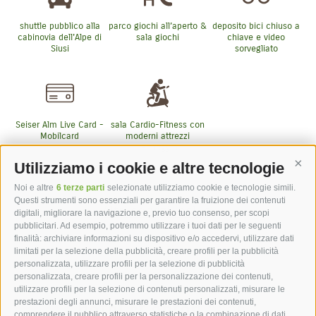
shuttle pubblico alla
parco giochi all’aperto &
deposito bici chiuso a
cabinovia dell'Alpe di
sala giochi
chiave e video
Siusi
sorvegliato
Seiser Alm Live Card -
sala Cardio-Fitness con
Mobilcard
moderni attrezzi
Tecnogym
Utilizziamo i cookie e altre tecnologie
Cont
Noi e altre
6 terze parti
selezionate utilizziamo cookie e tecnologie simili.
Questi strumenti sono essenziali per garantire la fruizione dei contenuti
Altri servizi inclusi
digitali, migliorare la navigazione e, previo tuo consenso, per scopi
pubblicitari. Ad esempio, potremmo utilizzare i tuoi dati per le seguenti
finalità: archiviare informazioni su dispositivo e/o accedervi, utilizzare dati
limitati per la selezione della pubblicità, creare profili per la pubblicità
personalizzata, utilizzare profili per la selezione di pubblicità
personalizzata, creare profili per la personalizzazione dei contenuti,
utilizzare profili per la selezione di contenuti personalizzati, misurare le
hotel st.anton ***s
prestazioni degli annunci, misurare le prestazioni dei contenuti,
comprendere il pubblico attraverso statistiche o la combinazione di dati