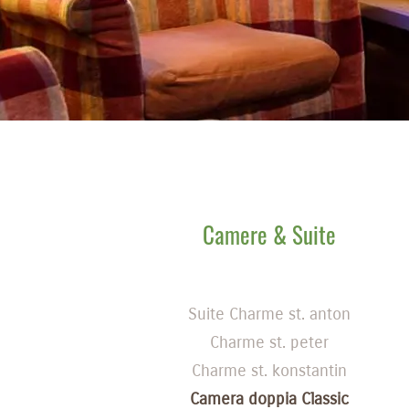
Camere & Suite
Suite Charme st. anton
Charme st. peter
Charme st. konstantin
Camera doppia Classic