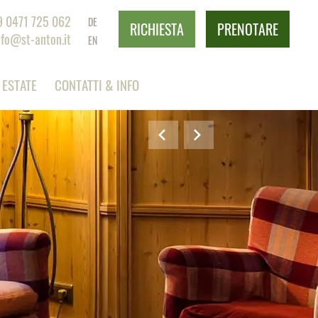
9 0471 725 062
DE
RICHIESTA
PRENOTARE
nfo@st-anton.it
EN
ESTATE
CONTATTI & INFO