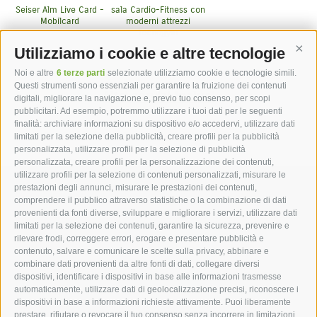
Seiser Alm Live Card -
sala Cardio-Fitness con
Mobilcard
moderni attrezzi
Tecnogym
Utilizziamo i cookie e altre tecnologie
Cont
Noi e altre
6 terze parti
selezionate utilizziamo cookie e tecnologie simili.
Questi strumenti sono essenziali per garantire la fruizione dei contenuti
Altri servizi inclusi
digitali, migliorare la navigazione e, previo tuo consenso, per scopi
pubblicitari. Ad esempio, potremmo utilizzare i tuoi dati per le seguenti
finalità: archiviare informazioni su dispositivo e/o accedervi, utilizzare dati
limitati per la selezione della pubblicità, creare profili per la pubblicità
personalizzata, utilizzare profili per la selezione di pubblicità
personalizzata, creare profili per la personalizzazione dei contenuti,
utilizzare profili per la selezione di contenuti personalizzati, misurare le
hotel st.anton ***s
prestazioni degli annunci, misurare le prestazioni dei contenuti,
comprendere il pubblico attraverso statistiche o la combinazione di dati
provenienti da fonti diverse, sviluppare e migliorare i servizi, utilizzare dati
hotel st.anton ***s
limitati per la selezione dei contenuti, garantire la sicurezza, prevenire e
rilevare frodi, correggere errori, erogare e presentare pubblicità e
Helmut Kompatscher
contenuto, salvare e comunicare le scelte sulla privacy, abbinare e
Via S.Antonio 7
combinare dati provenienti da altre fonti di dati, collegare diversi
dispositivi, identificare i dispositivi in base alle informazioni trasmesse
39050
Fié allo Sciliar
automaticamente, utilizzare dati di geolocalizzazione precisi, riconoscere i
Alto Adige - Dolomiti - Italia
dispositivi in base a informazioni richieste attivamente. Puoi liberamente
+39 0471 725 062
prestare, rifiutare o revocare il tuo consenso senza incorrere in limitazioni