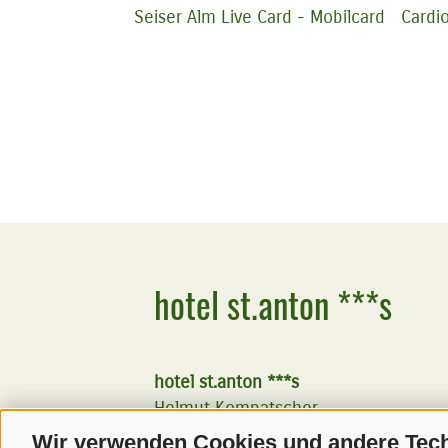
Seiser Alm Live Card - Mobilcard
Cardi
hotel st.anton ***s
hotel st.anton ***s
Helmut Kompatscher
St.-Anton-Str. 7
Wir verwenden Cookies und andere Tec