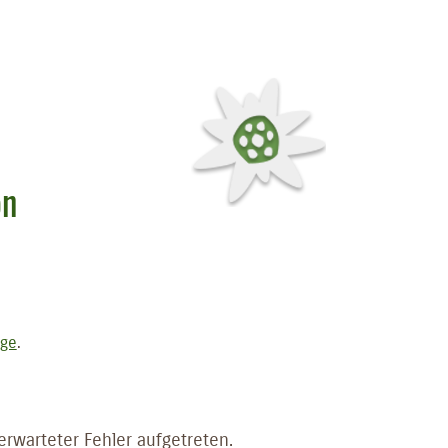
on
age
.
rwarteter Fehler aufgetreten.