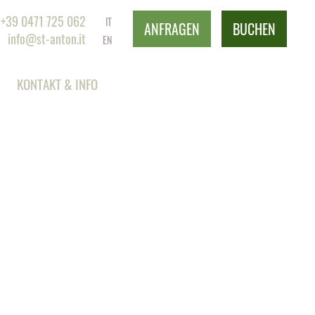
+39 0471 725 062
IT
ANFRAGEN
BUCHEN
info@st-anton.it
EN
KONTAKT & INFO