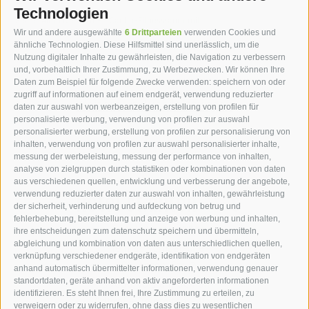
Technologien
Seiser Alm Live Card -
Cardio-Fitnessraum mit
Mobilcard
modernen Tecnogym-
Wir und andere ausgewählte
6 Drittparteien
verwenden Cookies und
Geräten
ähnliche Technologien. Diese Hilfsmittel sind unerlässlich, um die
Nutzung digitaler Inhalte zu gewährleisten, die Navigation zu verbessern
und, vorbehaltlich Ihrer Zustimmung, zu Werbezwecken. Wir können Ihre
Daten zum Beispiel für folgende Zwecke verwenden: speichern von oder
zugriff auf informationen auf einem endgerät, verwendung reduzierter
Weitere Inklusivleistungen
daten zur auswahl von werbeanzeigen, erstellung von profilen für
personalisierte werbung, verwendung von profilen zur auswahl
personalisierter werbung, erstellung von profilen zur personalisierung von
inhalten, verwendung von profilen zur auswahl personalisierter inhalte,
messung der werbeleistung, messung der performance von inhalten,
analyse von zielgruppen durch statistiken oder kombinationen von daten
aus verschiedenen quellen, entwicklung und verbesserung der angebote,
hotel st.anton ***s
verwendung reduzierter daten zur auswahl von inhalten, gewährleistung
der sicherheit, verhinderung und aufdeckung von betrug und
fehlerbehebung, bereitstellung und anzeige von werbung und inhalten,
hotel st.anton ***s
ihre entscheidungen zum datenschutz speichern und übermitteln,
abgleichung und kombination von daten aus unterschiedlichen quellen,
Helmut Kompatscher
verknüpfung verschiedener endgeräte, identifikation von endgeräten
St.-Anton-Str. 7
anhand automatisch übermittelter informationen, verwendung genauer
standortdaten, geräte anhand von aktiv angeforderten informationen
39050
Völs am Schlern
identifizieren. Es steht Ihnen frei, Ihre Zustimmung zu erteilen, zu
Südtirol - Dolomiten - Italien
verweigern oder zu widerrufen, ohne dass dies zu wesentlichen