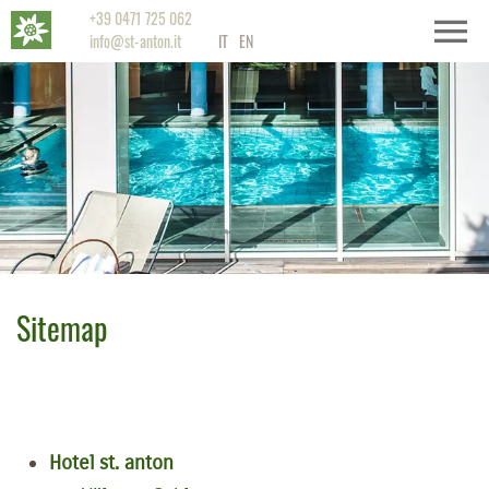
+39 0471 725 062
info@st-anton.it
IT
EN
Sitemap
Hotel st. anton