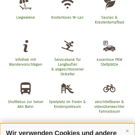
Liegewiese
Kostenloses W-Lan
Saunas &
Kräuterdampfbad
Infothek mit
Servicebank für
kosenlose PKW
Wandervorschlägen
Langlaufski
Stellplätze
& abgeschlossener
Skikeller
Shuttlebus zur Seiser
Spielplatz im Freien &
abschließbarer &
Alm Bahn
Kinderspielraum
videoüberwachter
Fahrradraum
Wir verwenden Cookies und andere
Cont