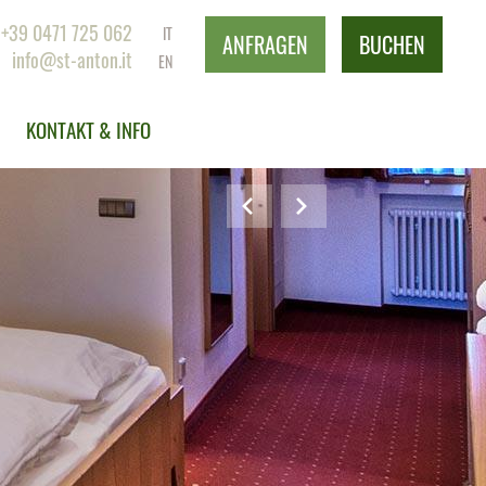
+39 0471 725 062
IT
ANFRAGEN
BUCHEN
info@st-anton.it
EN
KONTAKT & INFO