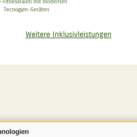
o-Fitnessraum mit modernen
Tecnogym-Geräten
Weitere Inklusivleistungen
hnologien