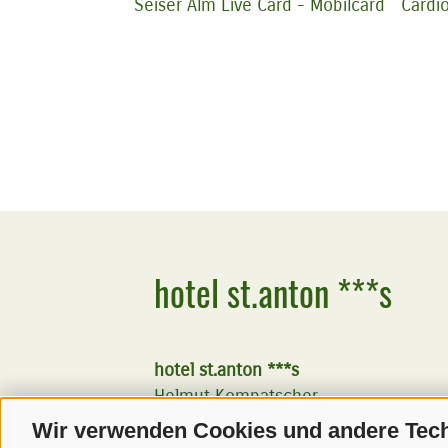
Seiser Alm Live Card - Mobilcard
Cardi
hotel st.anton ***s
hotel st.anton ***s
Helmut Kompatscher
St.-Anton-Str. 7
Wir verwenden Cookies und andere Tec
39050
Völs am Schlern