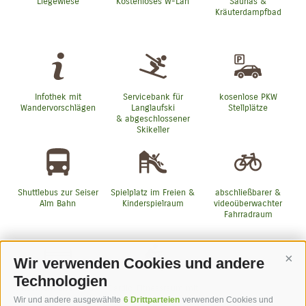
Liegewiese
Kostenloses W-Lan
Saunas &
Kräuterdampfbad
Infothek mit
Servicebank für
kosenlose PKW
Wandervorschlägen
Langlaufski
Stellplätze
& abgeschlossener
Skikeller
Shuttlebus zur Seiser
Spielplatz im Freien &
abschließbarer &
Alm Bahn
Kinderspielraum
videoüberwachter
Fahrradraum
Wir verwenden Cookies und andere
Cont
Technologien
Seiser Alm Live Card -
Cardio-Fitnessraum mit
Mobilcard
modernen Tecnogym-
Wir und andere ausgewählte
6 Drittparteien
verwenden Cookies und