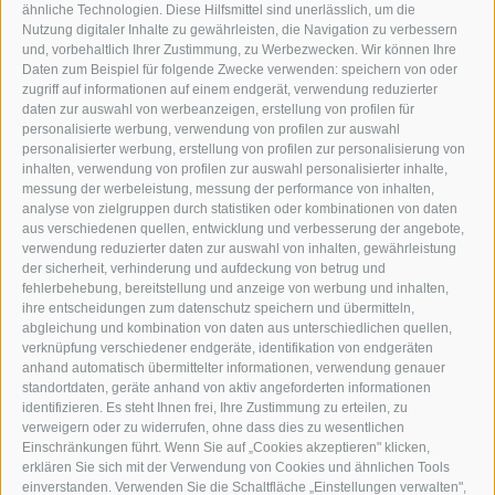
Geräten
ähnliche Technologien. Diese Hilfsmittel sind unerlässlich, um die
Nutzung digitaler Inhalte zu gewährleisten, die Navigation zu verbessern
und, vorbehaltlich Ihrer Zustimmung, zu Werbezwecken. Wir können Ihre
Daten zum Beispiel für folgende Zwecke verwenden: speichern von oder
zugriff auf informationen auf einem endgerät, verwendung reduzierter
Weitere Inklusivleistungen
daten zur auswahl von werbeanzeigen, erstellung von profilen für
personalisierte werbung, verwendung von profilen zur auswahl
personalisierter werbung, erstellung von profilen zur personalisierung von
inhalten, verwendung von profilen zur auswahl personalisierter inhalte,
messung der werbeleistung, messung der performance von inhalten,
analyse von zielgruppen durch statistiken oder kombinationen von daten
aus verschiedenen quellen, entwicklung und verbesserung der angebote,
hotel st.anton ***s
verwendung reduzierter daten zur auswahl von inhalten, gewährleistung
der sicherheit, verhinderung und aufdeckung von betrug und
fehlerbehebung, bereitstellung und anzeige von werbung und inhalten,
hotel st.anton ***s
ihre entscheidungen zum datenschutz speichern und übermitteln,
abgleichung und kombination von daten aus unterschiedlichen quellen,
Helmut Kompatscher
verknüpfung verschiedener endgeräte, identifikation von endgeräten
St.-Anton-Str. 7
anhand automatisch übermittelter informationen, verwendung genauer
standortdaten, geräte anhand von aktiv angeforderten informationen
39050
Völs am Schlern
identifizieren. Es steht Ihnen frei, Ihre Zustimmung zu erteilen, zu
Südtirol - Dolomiten - Italien
verweigern oder zu widerrufen, ohne dass dies zu wesentlichen
+39 0471 725 062
Einschränkungen führt. Wenn Sie auf „Cookies akzeptieren" klicken,
erklären Sie sich mit der Verwendung von Cookies und ähnlichen Tools
info@st-anton.it
einverstanden. Verwenden Sie die Schaltfläche „Einstellungen verwalten",