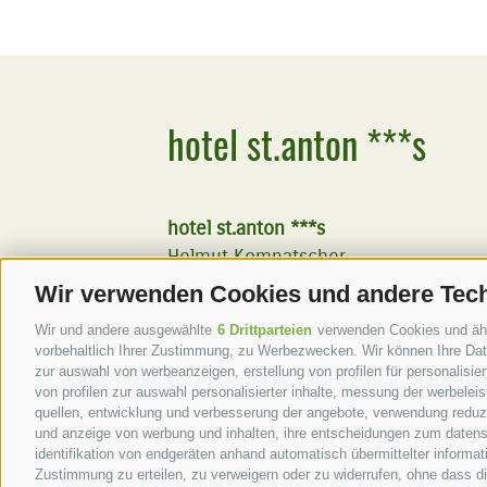
hotel st.anton ***s
hotel st.anton ***s
Helmut Kompatscher
St.-Anton-Str. 7
Wir verwenden Cookies und andere Tec
39050
Völs am Schlern
Wir und andere ausgewählte
6 Drittparteien
verwenden Cookies und ähnli
Südtirol - Dolomiten - Italien
vorbehaltlich Ihrer Zustimmung, zu Werbezwecken. Wir können Ihre Date
zur auswahl von werbeanzeigen, erstellung von profilen für personalisie
von profilen zur auswahl personalisierter inhalte, messung der werbele
+39 0471 725 062
quellen, entwicklung und verbesserung der angebote, verwendung reduzie
info@st-anton.it
und anzeige von werbung und inhalten, ihre entscheidungen zum datens
identifikation von endgeräten anhand automatisch übermittelter informat
Zustimmung zu erteilen, zu verweigern oder zu widerrufen, ohne dass d