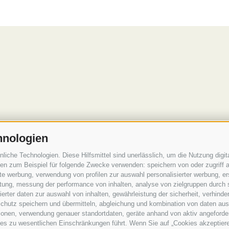
hnologien
che Technologien. Diese Hilfsmittel sind unerlässlich, um die Nutzung digita
n zum Beispiel für folgende Zwecke verwenden: speichern von oder zugriff a
rte werbung, verwendung von profilen zur auswahl personalisierter werbung, er
istung, messung der performance von inhalten, analyse von zielgruppen durch
rter daten zur auswahl von inhalten, gewährleistung der sicherheit, verhind
chutz speichern und übermitteln, abgleichung und kombination von daten aus 
ionen, verwendung genauer standortdaten, geräte anhand von aktiv angeforderte
ies zu wesentlichen Einschränkungen führt. Wenn Sie auf „Cookies akzeptiere