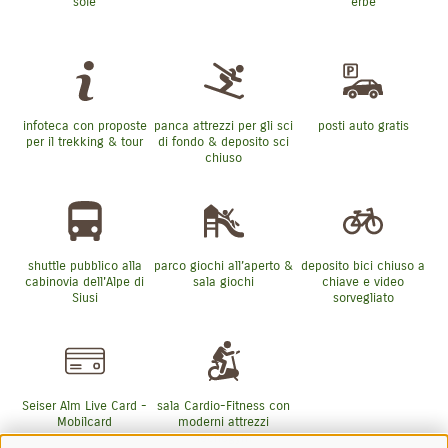
sole
erbe
infoteca con proposte
panca attrezzi per gli sci
posti auto gratis
per il trekking & tour
di fondo & deposito sci
chiuso
shuttle pubblico alla
parco giochi all’aperto &
deposito bici chiuso a
cabinovia dell'Alpe di
sala giochi
chiave e video
Siusi
sorvegliato
Seiser Alm Live Card -
sala Cardio-Fitness con
Mobilcard
moderni attrezzi
Tecnogym