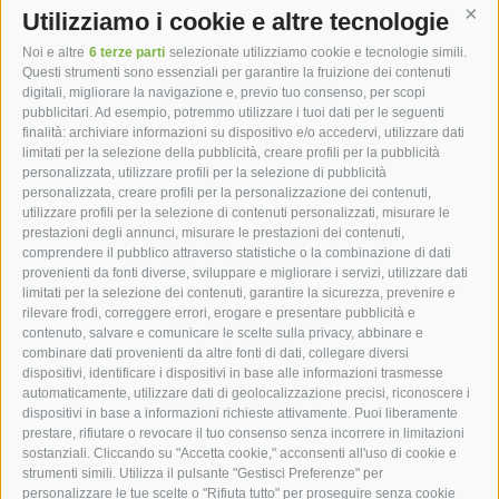
Utilizziamo i cookie e altre tecnologie
Cont
Noi e altre
6 terze parti
selezionate utilizziamo cookie e tecnologie simili.
Questi strumenti sono essenziali per garantire la fruizione dei contenuti
Altri servizi inclusi
digitali, migliorare la navigazione e, previo tuo consenso, per scopi
pubblicitari. Ad esempio, potremmo utilizzare i tuoi dati per le seguenti
finalità: archiviare informazioni su dispositivo e/o accedervi, utilizzare dati
limitati per la selezione della pubblicità, creare profili per la pubblicità
personalizzata, utilizzare profili per la selezione di pubblicità
personalizzata, creare profili per la personalizzazione dei contenuti,
utilizzare profili per la selezione di contenuti personalizzati, misurare le
hotel st.anton ***s
prestazioni degli annunci, misurare le prestazioni dei contenuti,
comprendere il pubblico attraverso statistiche o la combinazione di dati
provenienti da fonti diverse, sviluppare e migliorare i servizi, utilizzare dati
hotel st.anton ***s
limitati per la selezione dei contenuti, garantire la sicurezza, prevenire e
rilevare frodi, correggere errori, erogare e presentare pubblicità e
Helmut Kompatscher
contenuto, salvare e comunicare le scelte sulla privacy, abbinare e
Via S.Antonio 7
combinare dati provenienti da altre fonti di dati, collegare diversi
dispositivi, identificare i dispositivi in base alle informazioni trasmesse
39050
Fié allo Sciliar
automaticamente, utilizzare dati di geolocalizzazione precisi, riconoscere i
Alto Adige - Dolomiti - Italia
dispositivi in base a informazioni richieste attivamente. Puoi liberamente
+39 0471 725 062
prestare, rifiutare o revocare il tuo consenso senza incorrere in limitazioni
sostanziali. Cliccando su "Accetta cookie," acconsenti all'uso di cookie e
info@st-anton.it
strumenti simili. Utilizza il pulsante "Gestisci Preferenze" per
personalizzare le tue scelte o "Rifiuta tutto" per proseguire senza cookie