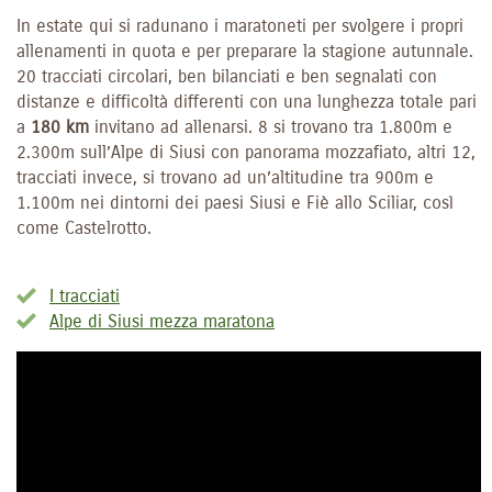
In estate qui si radunano i maratoneti per svolgere i propri
allenamenti in quota e per preparare la stagione autunnale.
20 tracciati circolari, ben bilanciati e ben segnalati con
distanze e difficoltà differenti con una lunghezza totale pari
a
180 km
invitano ad allenarsi. 8 si trovano tra 1.800m e
2.300m sull’Alpe di Siusi con panorama mozzafiato, altri 12,
tracciati invece, si trovano ad un’altitudine tra 900m e
1.100m nei dintorni dei paesi Siusi e Fiè allo Sciliar, così
come Castelrotto.
I tracciati
Alpe di Siusi mezza maratona