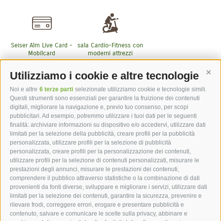
Seiser Alm Live Card -
sala Cardio-Fitness con
Mobilcard
moderni attrezzi
Tecnogym
Utilizziamo i cookie e altre tecnologie
Cont
Noi e altre
6 terze parti
selezionate utilizziamo cookie e tecnologie simili.
Questi strumenti sono essenziali per garantire la fruizione dei contenuti
Altri servizi inclusi
digitali, migliorare la navigazione e, previo tuo consenso, per scopi
pubblicitari. Ad esempio, potremmo utilizzare i tuoi dati per le seguenti
finalità: archiviare informazioni su dispositivo e/o accedervi, utilizzare dati
limitati per la selezione della pubblicità, creare profili per la pubblicità
personalizzata, utilizzare profili per la selezione di pubblicità
personalizzata, creare profili per la personalizzazione dei contenuti,
utilizzare profili per la selezione di contenuti personalizzati, misurare le
hotel st.anton ***s
prestazioni degli annunci, misurare le prestazioni dei contenuti,
comprendere il pubblico attraverso statistiche o la combinazione di dati
provenienti da fonti diverse, sviluppare e migliorare i servizi, utilizzare dati
hotel st.anton ***s
limitati per la selezione dei contenuti, garantire la sicurezza, prevenire e
rilevare frodi, correggere errori, erogare e presentare pubblicità e
Helmut Kompatscher
contenuto, salvare e comunicare le scelte sulla privacy, abbinare e
Via S.Antonio 7