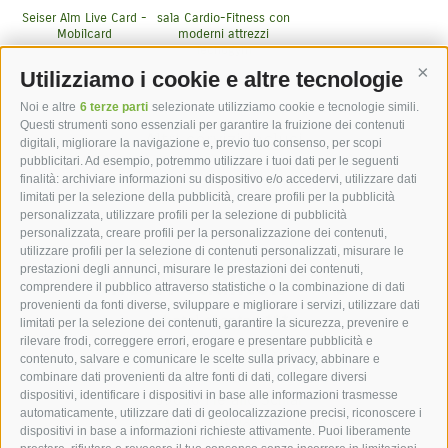
Seiser Alm Live Card -
sala Cardio-Fitness con
Mobilcard
moderni attrezzi
Tecnogym
Utilizziamo i cookie e altre tecnologie
Cont
Noi e altre
6 terze parti
selezionate utilizziamo cookie e tecnologie simili.
Questi strumenti sono essenziali per garantire la fruizione dei contenuti
Altri servizi inclusi
digitali, migliorare la navigazione e, previo tuo consenso, per scopi
pubblicitari. Ad esempio, potremmo utilizzare i tuoi dati per le seguenti
finalità: archiviare informazioni su dispositivo e/o accedervi, utilizzare dati
limitati per la selezione della pubblicità, creare profili per la pubblicità
personalizzata, utilizzare profili per la selezione di pubblicità
personalizzata, creare profili per la personalizzazione dei contenuti,
utilizzare profili per la selezione di contenuti personalizzati, misurare le
hotel st.anton ***s
prestazioni degli annunci, misurare le prestazioni dei contenuti,
comprendere il pubblico attraverso statistiche o la combinazione di dati
provenienti da fonti diverse, sviluppare e migliorare i servizi, utilizzare dati
hotel st.anton ***s
limitati per la selezione dei contenuti, garantire la sicurezza, prevenire e
rilevare frodi, correggere errori, erogare e presentare pubblicità e
Helmut Kompatscher
contenuto, salvare e comunicare le scelte sulla privacy, abbinare e
Via S.Antonio 7
combinare dati provenienti da altre fonti di dati, collegare diversi
dispositivi, identificare i dispositivi in base alle informazioni trasmesse
39050
Fié allo Sciliar
automaticamente, utilizzare dati di geolocalizzazione precisi, riconoscere i
Alto Adige - Dolomiti - Italia
dispositivi in base a informazioni richieste attivamente. Puoi liberamente