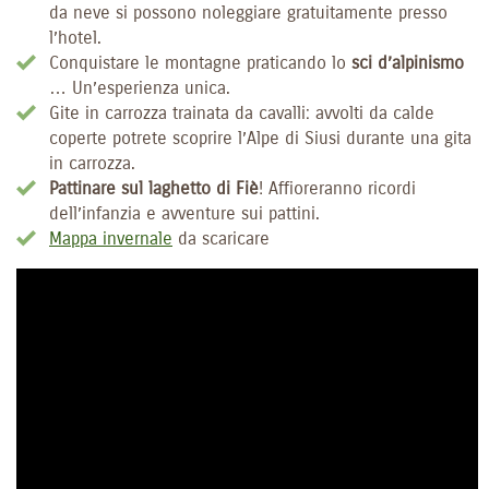
da neve si possono noleggiare gratuitamente presso
l’hotel.
Conquistare le montagne praticando lo
sci d’alpinismo
… Un’esperienza unica.
Gite in carrozza trainata da cavalli: avvolti da calde
coperte potrete scoprire l’Alpe di Siusi durante una gita
in carrozza.
Pattinare sul laghetto di Fiè
! Affioreranno ricordi
dell’infanzia e avventure sui pattini.
Mappa invernale
da scaricare