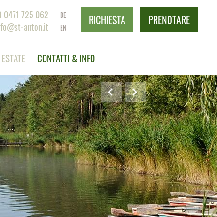
9 0471 725 062
DE
RICHIESTA
PRENOTARE
nfo@st-anton.it
EN
ESTATE
CONTATTI & INFO