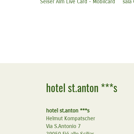
Seiser Alm Live Card - Mobilcard
sala
hotel st.anton ***s
hotel st.anton ***s
Helmut Kompatscher
Via S.Antonio 7
39050
Fié allo Sciliar