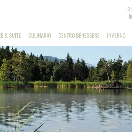
+3
i
E & SUITE
CULINARIO
CENTRO BENESSERE
INVERNO