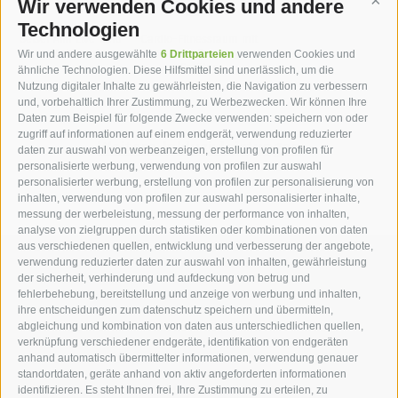
Wir verwenden Cookies und andere
Cont
Technologien
Seiser Alm Live Card -
Cardio-Fitnessraum mit
Mobilcard
modernen Tecnogym-
Wir und andere ausgewählte
6 Drittparteien
verwenden Cookies und
Geräten
ähnliche Technologien. Diese Hilfsmittel sind unerlässlich, um die
Nutzung digitaler Inhalte zu gewährleisten, die Navigation zu verbessern
und, vorbehaltlich Ihrer Zustimmung, zu Werbezwecken. Wir können Ihre
Daten zum Beispiel für folgende Zwecke verwenden: speichern von oder
zugriff auf informationen auf einem endgerät, verwendung reduzierter
Weitere Inklusivleistungen
daten zur auswahl von werbeanzeigen, erstellung von profilen für
personalisierte werbung, verwendung von profilen zur auswahl
personalisierter werbung, erstellung von profilen zur personalisierung von
inhalten, verwendung von profilen zur auswahl personalisierter inhalte,
messung der werbeleistung, messung der performance von inhalten,
analyse von zielgruppen durch statistiken oder kombinationen von daten
aus verschiedenen quellen, entwicklung und verbesserung der angebote,
hotel st.anton ***s
verwendung reduzierter daten zur auswahl von inhalten, gewährleistung
der sicherheit, verhinderung und aufdeckung von betrug und
fehlerbehebung, bereitstellung und anzeige von werbung und inhalten,
hotel st.anton ***s
ihre entscheidungen zum datenschutz speichern und übermitteln,
abgleichung und kombination von daten aus unterschiedlichen quellen,
Helmut Kompatscher
verknüpfung verschiedener endgeräte, identifikation von endgeräten
St.-Anton-Str. 7
anhand automatisch übermittelter informationen, verwendung genauer
standortdaten, geräte anhand von aktiv angeforderten informationen
39050
Völs am Schlern
identifizieren. Es steht Ihnen frei, Ihre Zustimmung zu erteilen, zu