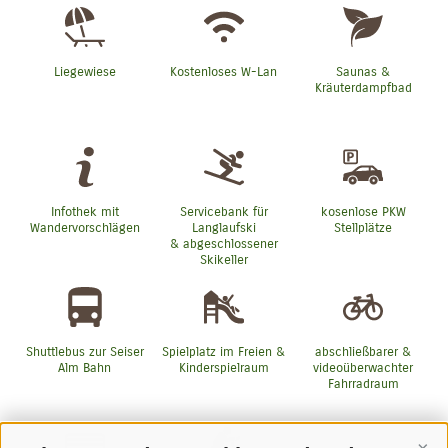
Liegewiese
Kostenloses W-Lan
Saunas &
Kräuterdampfbad
Infothek mit
Servicebank für
kosenlose PKW
Wandervorschlägen
Langlaufski
Stellplätze
& abgeschlossener
Skikeller
Shuttlebus zur Seiser
Spielplatz im Freien &
abschließbarer &
Alm Bahn
Kinderspielraum
videoüberwachter
Fahrradraum